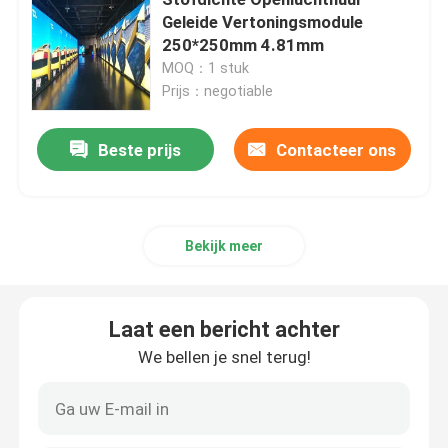
Geleide Vertoningsmodule
250*250mm 4.81mm
Het creatieve LEIDENE Vertoningsscherm
MOQ：1 stuk
Prijs：negotiable
Het openlucht LEIDENE Vertoningsscherm
Beste prijs
Contacteer ons
Stadion het LEIDENE Scherm
Stadium het LEIDENE Vertoningsscherm
Bekijk meer
led-scherm voor binnen
Laat een bericht achter
We bellen je snel terug!
Het gebogen LEIDENE Scherm
LEIDENE het Schermmodules