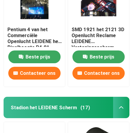
Pentium 4 van het
SMD 1921 het 2121 3D
Commerciële
Openlucht Reclame
Openlucht LEIDENE het
LEIDENE
Pixelhoogte P4.81
Vertoningsscherm
4.81mm
P4.81 P3.91 P2.064
Beste prijs
Beste prijs
Vertoningsscherm
Contacteer ons
Contacteer ons
Stadion het LEIDENE Scherm
(17)