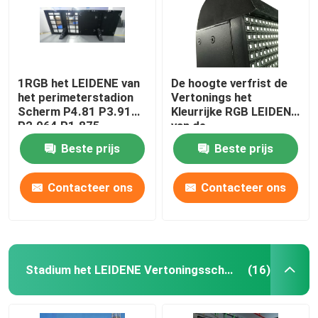
1RGB het LEIDENE van
De hoogte verfrist de
het perimeterstadion
Vertonings het
Scherm P4.81 P3.91
Kleurrijke RGB LEIDENE
P2.064 P1.875
van de
4.81mm
Stadionperimeter
Beste prijs
Beste prijs
Scherm FM6353
Contacteer ons
Contacteer ons
Stadium het LEIDENE Vertoningsscherm
(16)