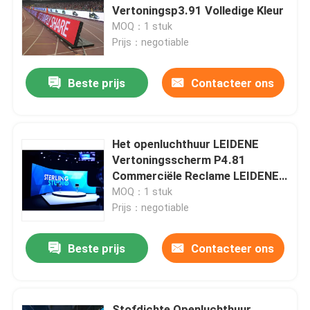
Vertoningsp3.91 Volledige Kleur
MOQ：1 stuk
Over ons
Prijs：negotiable
Beste prijs
Contacteer ons
Fabrieksrondleiding
Kwaliteitscontrole
Het openluchthuur LEIDENE
Vertoningsscherm P4.81
Neem contact met ons op
Commerciële Reclame LEIDENE
Vertoning ISO
MOQ：1 stuk
Prijs：negotiable
Nieuws
Beste prijs
Contacteer ons
Gevallen
Huur Geleide Vertoning
Stofdichte Openluchthuur