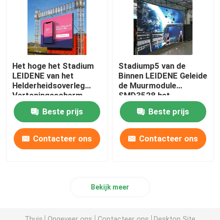
Het hoge het Stadium
Stadiump5 van de
LEIDENE van het
Binnen LEIDENE Geleide
Helderheidsoverleg
de Muurmodule
Vertoningsscherm
SMD3528 het
P4.81 P3.91 3.91mm
Schermhuur Overleg
Beste prijs
Beste prijs
Contacteer ons
Contacteer ons
Bekijk meer
Thuis
Ongeveer ons
Contacteer ons
Desktop Site