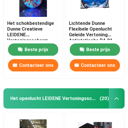
Het schokbestendige
Lichtende Dunne
Dunne Creatieve
Flexibele Openlucht
LEIDENE
Geleide Vertoning
Vertoningsscherm
Antistatische P4.81
P4.81 P3.91 P2.064
Beste prijs
Beste prijs
P1.875
Contacteer ons
Contacteer ons
Het openlucht LEIDENE Vertoningsscherm
(20)