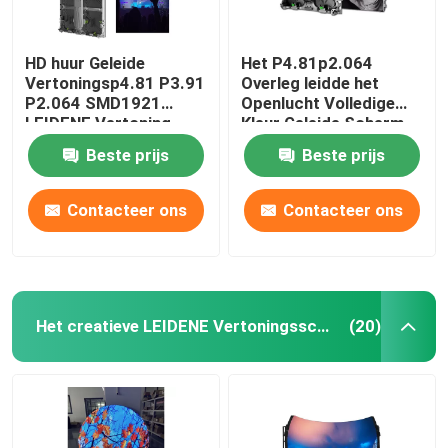
HD huur Geleide
Het P4.81p2.064
Vertoningsp4.81 P3.91
Overleg leidde het
P2.064 SMD1921
Openlucht Volledige
LEIDENE Vertoning
Kleur Geleide Scherm
van de het Schermhuur
Beste prijs
Beste prijs
1R1G1B
Contacteer ons
Contacteer ons
Het creatieve LEIDENE Vertoningsscherm
(20)