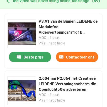
led video wall advertising online fabricage
(89)
P3.91 van de Binnen LEIDENE de
Modulefcc
Videovertonings1r1g1b
Videovertoning
MOQ：1 stuk
Prijs：negotiable
Beste prijs
Contacteer ons
2.604mm P2.064 het Creatieve
LEIDENE Vertoningsscherm die
Openlucht50w adverteren
MOQ：1 stuk
Prijs：negotiable