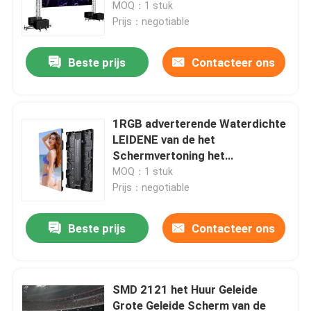
MOQ：1 stuk
Prijs：negotiable
Beste prijs
Contacteer ons
1RGB adverterende Waterdichte
LEIDENE van de het
Schermvertoning het
Schermmodule 250*250mm
MOQ：1 stuk
Prijs：negotiable
Huis
Beste prijs
Contacteer ons
Producten
SMD 2121 het Huur Geleide
Grote Geleide Scherm van de
Videos