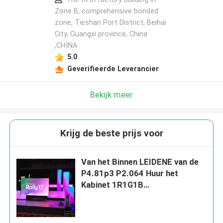
Zone B, comprehensive bonded
zone, Tieshan Port District, Beihai
City, Guangxi province, China
,CHINA
5.0
Geverifieerde Leverancier
Bekijk meer
Krijg de beste prijs voor
Van het Binnen LEIDENE van de
P4.81p3 P2.064 Huur het
Kabinet 1R1G1B
Vertoningsscherm