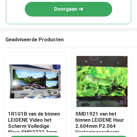
Doorgaan
Geadviseerde Producten
Huis
1R1G1B van de binnen
SMD1921 van het
Producten
LEIDENE Video het
binnen LEIDENE Huur
Scherm Volledige
2.604mm P2.064
Kleur SMD2727 3mm
Vertoningsscherm
Videos