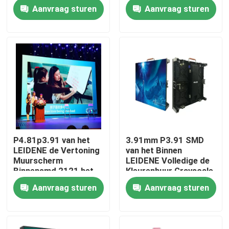
Muurvertoning
voor Familie
Aanvraag sturen
Aanvraag sturen
Over ons
Fabrieksrondleiding
Kwaliteitscontrole
Neem contact met ons op
P4.81p3.91 van het
3.91mm P3.91 SMD
LEIDENE de Vertoning
van het Binnen
Nieuws
Muurscherm
LEIDENE Volledige de
Binnensmd 2121 het
Kleurenhuur Grayscale
Naadloze LEIDENE
Vertoningsscherm
Aanvraag sturen
Aanvraag sturen
Gevallen
Scherm
Huur Geleide Vertoning