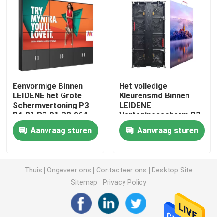
Het creatieve LEIDENE Vertoningsscherm
Het openlucht LEIDENE Vertoningsscherm
Eenvormige Binnen
Het volledige
Stadion het LEIDENE Scherm
LEIDENE het Grote
Kleurensmd Binnen
Schermvertoning P3
LEIDENE
P4.81 P3.91 P2.064
Vertoningsscherm P3
Stadium het LEIDENE Vertoningsscherm
P4.81 4.81mm FCC
Aanvraag sturen
Aanvraag sturen
led-scherm voor binnen
Thuis
Ongeveer ons
Contacteer ons
Desktop Site
Het gebogen LEIDENE Scherm
Sitemap
Privacy Policy
LEIDENE het Schermmodules