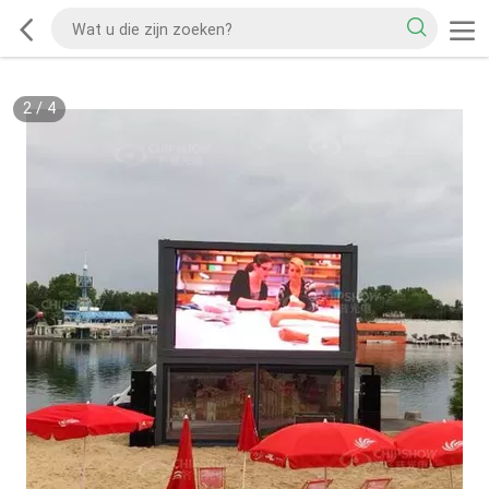
2
/
4