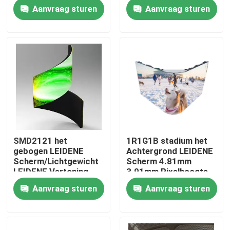
LEIDENE
Vertoningsscherm
Aanvraag sturen
Aanvraag sturen
Vertoningsscherm
voor Reclame ROHS
ISO9001
Over ons
Fabrieksrondleiding
Kwaliteitscontrole
Neem contact met ons op
SMD2121 het
1R1G1B stadium het
gebogen LEIDENE
Achtergrond LEIDENE
Nieuws
Scherm/Lichtgewicht
Scherm 4.81mm
LEIDENE Vertoning
3.91mm Pixelhoogte
P3.91 3.91mm
Aanvraag sturen
Aanvraag sturen
Gevallen
Huur Geleide Vertoning