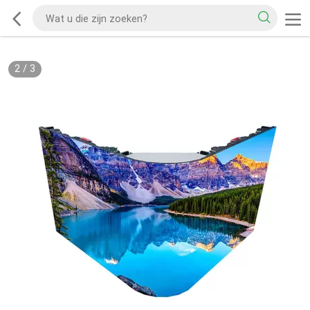
2
/
3