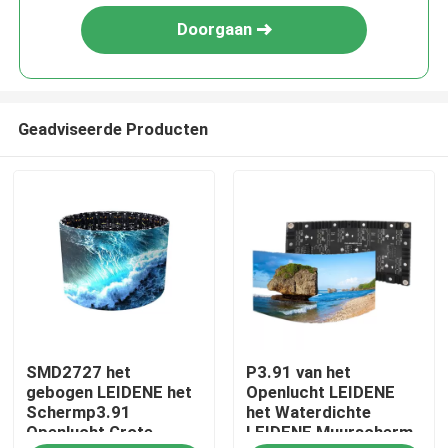
Doorgaan
Geadviseerde Producten
Huis
SMD2727 het
P3.91 van het
Producten
gebogen LEIDENE het
Openlucht LEIDENE
Schermp3.91
het Waterdichte
Openlucht Grote
LEIDENE Muurscherm
Videos