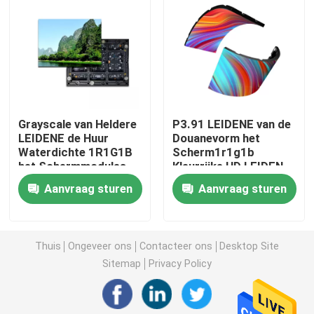
Het creatieve LEIDENE Vertoningsscherm
Het openlucht LEIDENE Vertoningsscherm
Grayscale van Heldere
P3.91 LEIDENE van de
Stadion het LEIDENE Scherm
LEIDENE de Huur
Douanevorm het
Waterdichte 1R1G1B
Scherm1r1g1b
het Schermmodules
Kleurrijke HD LEIDEN
Stadium het LEIDENE Vertoningsscherm
Vertoningscomité
Aanvraag sturen
Aanvraag sturen
60W
led-scherm voor binnen
Thuis
Ongeveer ons
Contacteer ons
Desktop Site
Het gebogen LEIDENE Scherm
Sitemap
Privacy Policy
LEIDENE het Schermmodules