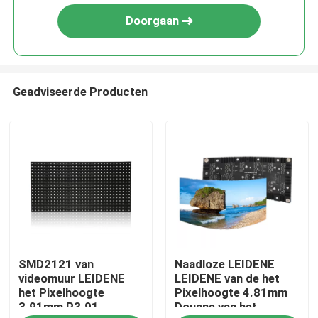
Doorgaan
Geadviseerde Producten
Huis
SMD2121 van
Naadloze LEIDENE
Producten
videomuur LEIDENE
LEIDENE van de het
het Pixelhoogte
Pixelhoogte 4.81mm
3.91mm P3.91
Douane van het
Videos