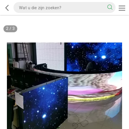
2
/
3