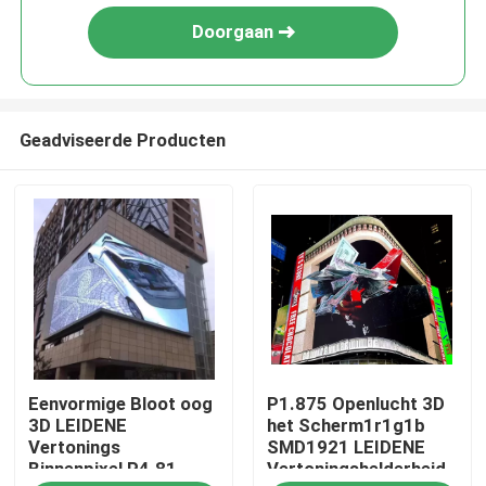
Doorgaan
Geadviseerde Producten
Huis
Eenvormige Bloot oog
P1.875 Openlucht 3D
Producten
3D LEIDENE
het Scherm1r1g1b
Vertonings
SMD1921 LEIDENE
Binnenpixel P4.81
Vertoningshelderheid
Videos