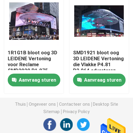
Het creatieve LEIDENE Vertoningsscherm
Het openlucht LEIDENE Vertoningsscherm
1R1G1B bloot oog 3D
SMD1921 bloot oog
Stadion het LEIDENE Scherm
LEIDENE Vertoning
3D LEIDENE Vertoning
voor Reclame
die Vlakke P4.81
SMD2020 P1.875
P2.064 adverteren
Stadium het LEIDENE Vertoningsscherm
Aanvraag sturen
Aanvraag sturen
led-scherm voor binnen
Thuis
Ongeveer ons
Contacteer ons
Desktop Site
Het gebogen LEIDENE Scherm
Sitemap
Privacy Policy
LEIDENE het Schermmodules