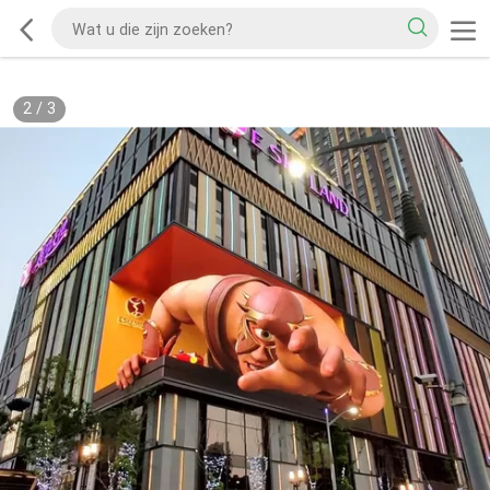
2
/
3