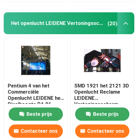
Het openlucht LEIDENE Vertoningsscherm
(20)
Pentium 4 van het
SMD 1921 het 2121 3D
Commerciële
Openlucht Reclame
Openlucht LEIDENE het
LEIDENE
Pixelhoogte P4.81
Vertoningsscherm
4.81mm
P4.81 P3.91 P2.064
Beste prijs
Beste prijs
Vertoningsscherm
Contacteer ons
Contacteer ons