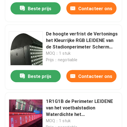
Beste prijs
Contacteer ons
De hoogte verfrist de Vertonings
het Kleurrijke RGB LEIDENE van
de Stadionperimeter Scherm
FM6353
MOQ：1 stuk
Prijs：negotiable
Beste prijs
Contacteer ons
1R1G1B de Perimeter LEIDENE
van het voetbalstadion
Waterdichte het
Schermvertoning
MOQ：1 stuk