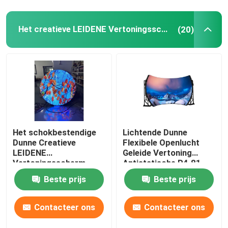
Van de LEIDENE de Tegels het Schermvloer
Het creatieve LEIDENE Vertoningsscherm
(20)
Spiegel het LEIDENE Scherm
Led-videomuur voor binnen
Bloot oog 3D LEIDENE Vertoning
Het schokbestendige
Lichtende Dunne
Dunne Creatieve
Flexibele Openlucht
LEIDENE
Geleide Vertoning
Vertoningsscherm
Antistatische P4.81
P4.81 P3.91 P2.064
Beste prijs
Beste prijs
P1.875
Contacteer ons
Contacteer ons