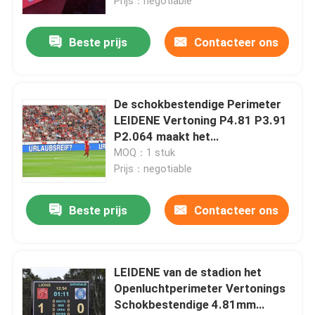
Prijs：negotiable
Beste prijs
Contacteer ons
De schokbestendige Perimeter
LEIDENE Vertoning P4.81 P3.91
P2.064 maakt het
Vertoningsscherm waterdicht
MOQ：1 stuk
Prijs：negotiable
Beste prijs
Contacteer ons
LEIDENE van de stadion het
Openluchtperimeter Vertonings
Schokbestendige 4.81mm