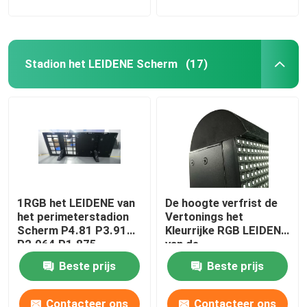
Stadion het LEIDENE Scherm
(17)
1RGB het LEIDENE van
De hoogte verfrist de
het perimeterstadion
Vertonings het
Scherm P4.81 P3.91
Kleurrijke RGB LEIDENE
P2.064 P1.875
van de
4.81mm
Stadionperimeter
Beste prijs
Beste prijs
Scherm FM6353
Contacteer ons
Contacteer ons