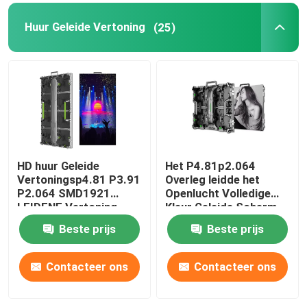
Huur Geleide Vertoning
(25)
Het creatieve LEIDENE Vertoningsscherm
Het openlucht LEIDENE Vertoningsscherm
Stadion het LEIDENE Scherm
HD huur Geleide
Het P4.81p2.064
Stadium het LEIDENE Vertoningsscherm
Vertoningsp4.81 P3.91
Overleg leidde het
P2.064 SMD1921
Openlucht Volledige
LEIDENE Vertoning
Kleur Geleide Scherm
led-scherm voor binnen
van de het Schermhuur
Beste prijs
Beste prijs
1R1G1B
Het gebogen LEIDENE Scherm
Contacteer ons
Contacteer ons
LEIDENE het Schermmodules