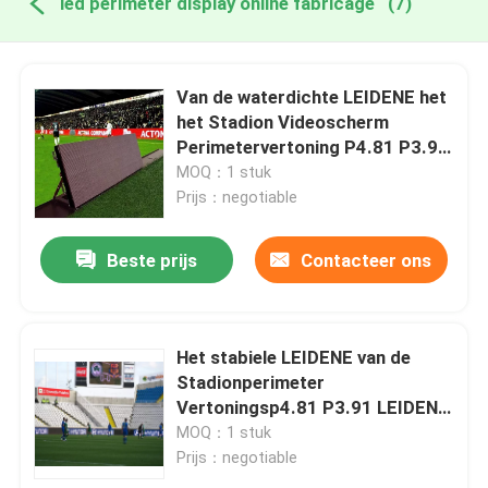
led perimeter display online fabricage
(7)
Van de waterdichte LEIDENE het
het Stadion Videoscherm
Perimetervertoning P4.81 P3.91
P2.064
MOQ：1 stuk
Prijs：negotiable
Beste prijs
Contacteer ons
Het stabiele LEIDENE van de
Stadionperimeter
Vertoningsp4.81 P3.91 LEIDENE
Perimeterscherm
MOQ：1 stuk
Prijs：negotiable