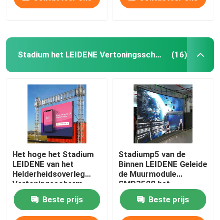
Stadium het LEIDENE Vertoningsscherm
(16)
Het hoge het Stadium
Stadiump5 van de
LEIDENE van het
Binnen LEIDENE Geleide
Helderheidsoverleg
de Muurmodule
Vertoningsscherm
SMD3528 het
P4.81 P3.91 3.91mm
Schermhuur Overleg
Beste prijs
Beste prijs