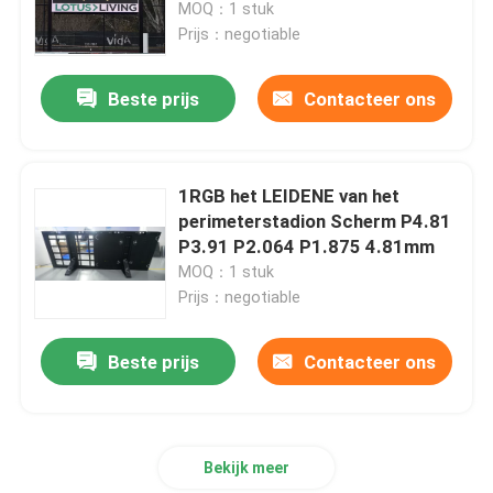
LEIDENE Scherm van HD
MOQ：1 stuk
Prijs：negotiable
Beste prijs
Contacteer ons
1RGB het LEIDENE van het
perimeterstadion Scherm P4.81
P3.91 P2.064 P1.875 4.81mm
MOQ：1 stuk
Prijs：negotiable
Huis
Beste prijs
Contacteer ons
Producten
Bekijk meer
Videos