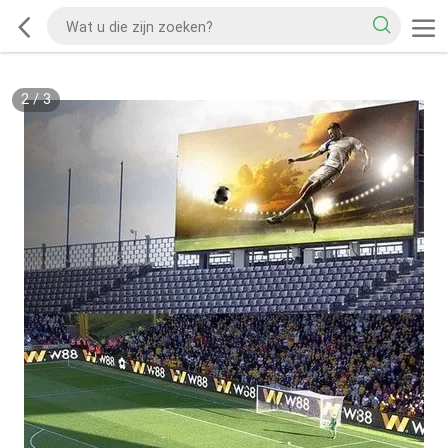
2
/
3