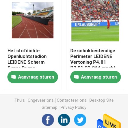
Het creatieve LEIDENE Vertoningsscherm
Het openlucht LEIDENE Vertoningsscherm
Het stofdichte
De schokbestendige
Stadion het LEIDENE Scherm
Openluchtstadion
Perimeter LEIDENE
LEIDENE Scherm
Vertoning P4.81
Super Dunne
P3.91 P2.064 maakt
Stadium het LEIDENE Vertoningsscherm
Antistatische P4.81
het Vertoningsscherm
Aanvraag sturen
Aanvraag sturen
waterdicht
led-scherm voor binnen
Thuis
Ongeveer ons
Contacteer ons
Desktop Site
Het gebogen LEIDENE Scherm
Sitemap
Privacy Policy
LEIDENE het Schermmodules