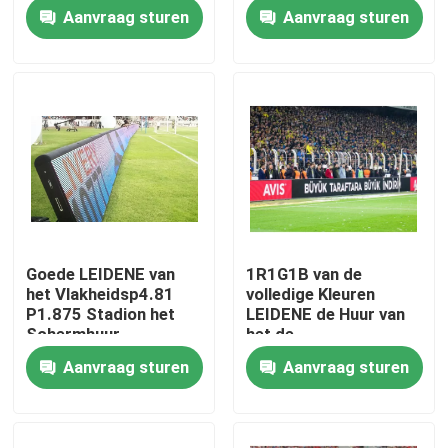
Vertoningsstadion het
P4.81 P3.91 P2.064
Aanvraag sturen
Aanvraag sturen
Scherm Volledige
Kleur 1R1G1B
Over ons
Fabrieksrondleiding
Kwaliteitscontrole
Neem contact met ons op
Goede LEIDENE van
1R1G1B van de
het Vlakheidsp4.81
volledige Kleuren
Nieuws
P1.875 Stadion het
LEIDENE de Huur van
Schermhuur
het de
Waterdichte ROHS
Vertoningsscherm
Aanvraag sturen
Aanvraag sturen
Gevallen
Stadionvertoning
P4.81 P3.91
Huur Geleide Vertoning