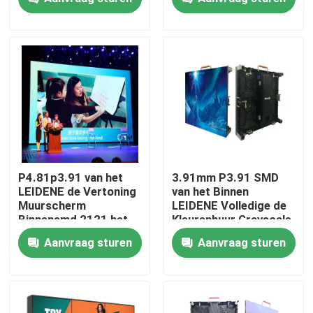
Over ons
Fabrieksrondleiding
Kwaliteitscontrole
Neem contact met ons op
P4.81p3.91 van het
3.91mm P3.91 SMD
LEIDENE de Vertoning
van het Binnen
Muurscherm
LEIDENE Volledige de
Nieuws
Binnensmd 2121 het
Kleurenhuur Grayscale
Naadloze LEIDENE
Vertoningsscherm
Aanvraag sturen
Aanvraag sturen
Scherm
Gevallen
Huur Geleide Vertoning