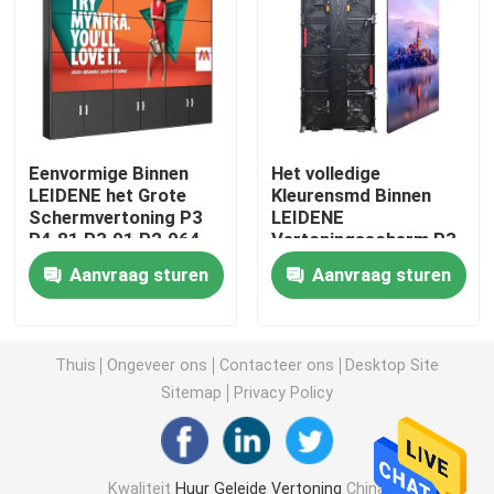
Het creatieve LEIDENE Vertoningsscherm
Het openlucht LEIDENE Vertoningsscherm
Eenvormige Binnen
Het volledige
LEIDENE het Grote
Kleurensmd Binnen
Stadion het LEIDENE Scherm
Schermvertoning P3
LEIDENE
P4.81 P3.91 P2.064
Vertoningsscherm P3
P4.81 4.81mm FCC
Stadium het LEIDENE Vertoningsscherm
Aanvraag sturen
Aanvraag sturen
led-scherm voor binnen
Thuis
Ongeveer ons
Contacteer ons
Desktop Site
Sitemap
Privacy Policy
Het gebogen LEIDENE Scherm
LEIDENE het Schermmodules
Kwaliteit
Huur Geleide Vertoning
China