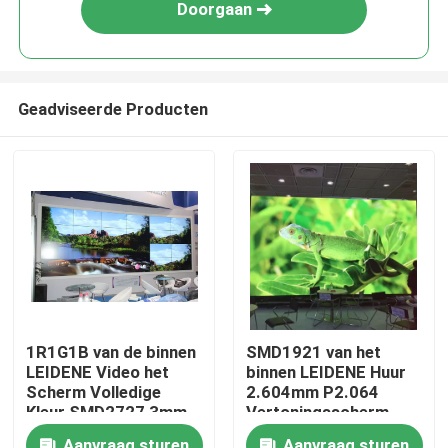
Doorgaan
Geadviseerde Producten
Huis
1R1G1B van de binnen
SMD1921 van het
LEIDENE Video het
binnen LEIDENE Huur
Producten
Scherm Volledige
2.604mm P2.064
Kleur SMD2727 3mm
Vertoningsscherm
Muurvertoning
voor Familie
Videos
Aanvraag sturen
Aanvraag sturen