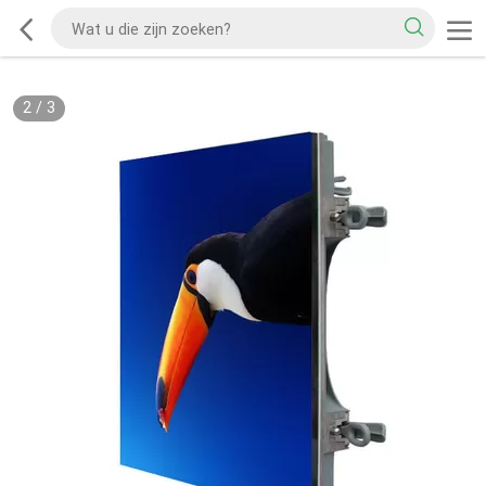
2
/
3