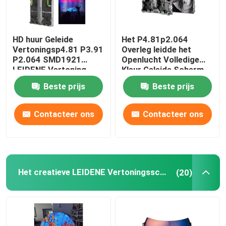
Van de LEIDENE de Tegels het Schermvloer
HD huur Geleide
Het P4.81p2.064
Vertoningsp4.81 P3.91
Overleg leidde het
Spiegel het LEIDENE Scherm
P2.064 SMD1921
Openlucht Volledige
LEIDENE Vertoning
Kleur Geleide Scherm
van de het Schermhuur
Beste prijs
Beste prijs
Led-videomuur voor binnen
1R1G1B
Contacteer ons
Contacteer ons
Bloot oog 3D LEIDENE Vertoning
Het creatieve LEIDENE Vertoningsscherm
(20)