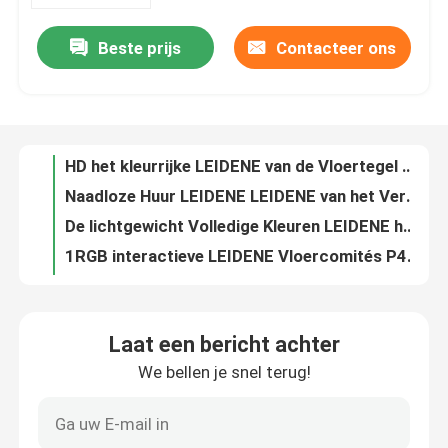
Beste prijs
Contacteer ons
HD het kleurrijke LEIDENE van de Vloertegel Vertoningsscherm SMD 1921 P3.91 P2.064
Over ons
Naadloze Huur LEIDENE LEIDENE van het Vertoningsmodule 250*250mm P2.064 Stadium Vertoning
De lichtgewicht Volledige Kleuren LEIDENE het Schermvloer betegelt 3.91mm van de LEIDENE FCC Pixelvertoning
Fabrieksrondleiding
1RGB interactieve LEIDENE Vloercomités P4.81 P3.91 Lichte LEIDENE Vertoning
1R1G1B de volledige LEIDENE van het Kleurenscherm SMD2121 Vertoning P4.81 P3.91 P2.064 van HD
Kwaliteitscontrole
Het Kabinets van de LEIDENE van SMD 2121 de Tegels het Schermvloer maken Ce van P4.81 waterdicht P3.91
SMD1921 van de kleurrijke LEIDENE van het de Tegelspixel het Schermvloer Hoogte 3.91mm ISO
Neem contact met ons op
4.81mm P4.81 de LEIDENE het Schermvloer betegelt Reclame LEIDENE Vertoning SMD
4.81mm van de LEIDENE de Tegelssmd 2121 LEIDENE het Schermvloer Vertoningstegels EMC
Nieuws
SMD 2121 Aangestoken Dance Floor-Tegelshuur P4.81 P3.91 P2.064
Laat een bericht achter
1R1G1B LEIDENE Aangestoken Vloercomités HD Huur P4.81 P3.91 P2.064
We bellen je snel terug!
Gevallen
6000cd licht op van de LEIDENE de Tegelshuur Kleurrijke P4.81 P3.91 ROHS het Schermvloer
LEIDENE van de P4.81p3.91 van de Hoge Definitie de Tegels SMD 2121 3.91mm het Schermvloer
Huur Geleide Vertoning
Van de commerciële Interactieve LEIDENE de Tegels 1R1G1B P4.81 P2.064 het Schermvloer