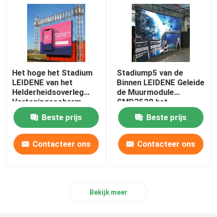
Het hoge het Stadium
Stadiump5 van de
LEIDENE van het
Binnen LEIDENE Geleide
Helderheidsoverleg
de Muurmodule
Vertoningsscherm
SMD3528 het
P4.81 P3.91 3.91mm
Schermhuur Overleg
Beste prijs
Beste prijs
Contacteer ons
Contacteer ons
Bekijk meer