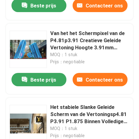
Beste prijs
Contacteer ons
Van het het Schermpixel van de
P4.81p3.91 Creatieve Geleide
Vertoning Hoogte 3.91mm
4.81mm
MOQ：1 stuk
Prijs：negotiable
Beste prijs
Contacteer ons
Huis
Het stabiele Slanke Geleide
Scherm van de Vertoningsp4.81
Producten
P3.91 P1.875 Binnen Volledige
Kleur Geleide Vertoning
MOQ：1 stuk
Prijs：negotiable
Videos