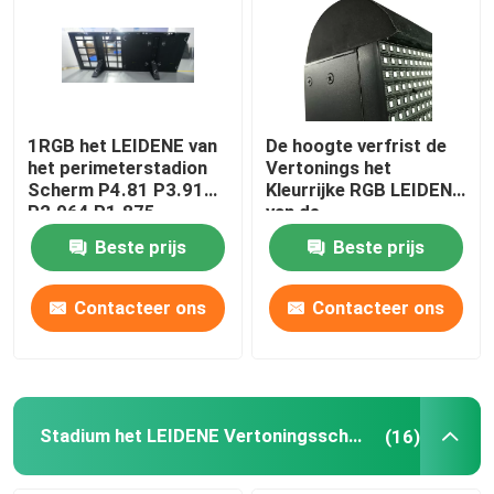
1RGB het LEIDENE van
De hoogte verfrist de
het perimeterstadion
Vertonings het
Scherm P4.81 P3.91
Kleurrijke RGB LEIDENE
P2.064 P1.875
van de
4.81mm
Stadionperimeter
Beste prijs
Beste prijs
Scherm FM6353
Contacteer ons
Contacteer ons
Stadium het LEIDENE Vertoningsscherm
(16)