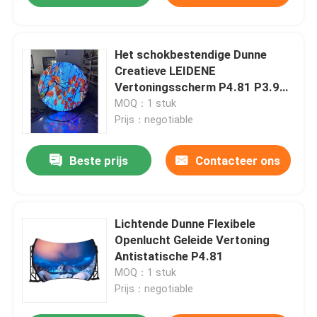
Het schokbestendige Dunne
Creatieve LEIDENE
Vertoningsscherm P4.81 P3.91
P2.064 P1.875
MOQ：1 stuk
Prijs：negotiable
Beste prijs
Contacteer ons
Lichtende Dunne Flexibele
Openlucht Geleide Vertoning
Antistatische P4.81
MOQ：1 stuk
Prijs：negotiable