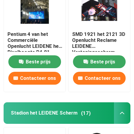
Pentium 4 van het
SMD 1921 het 2121 3D
Commerciële
Openlucht Reclame
Openlucht LEIDENE het
LEIDENE
Pixelhoogte P4.81
Vertoningsscherm
4.81mm
P4.81 P3.91 P2.064
Beste prijs
Beste prijs
Vertoningsscherm
Contacteer ons
Contacteer ons
Stadion het LEIDENE Scherm
(17)