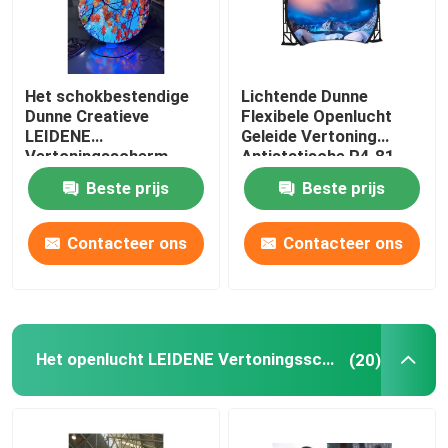
Het schokbestendige
Lichtende Dunne
Dunne Creatieve
Flexibele Openlucht
LEIDENE
Geleide Vertoning
Vertoningsscherm
Antistatische P4.81
P4.81 P3.91 P2.064
Beste prijs
Beste prijs
P1.875
Contacteer ons
Contacteer ons
Het openlucht LEIDENE Vertoningsscherm
(20)